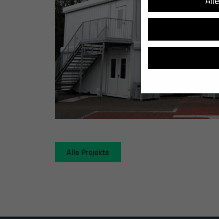
All
Wir verwenden Cookies u
helfen, diese Website un
Adressen), z. B. für per
Verwendung Ihrer Daten 
Hier finden Sie eine Übe
Alle Projekte
sich weitere Informatio
Alle akzeptieren
Datenschutzeinstellung
Essenziell (1)