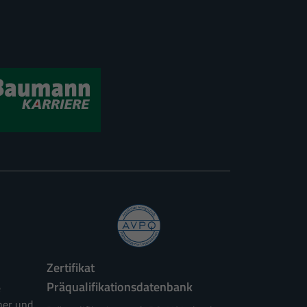
rlich.
Externe Medien
ernen Medien akzeptiert
Statistiken
r unsere Website nutzen.
nschutzerklärung
Impressum
Zertifikat
Präqualifikationsdatenbank
e
ner und