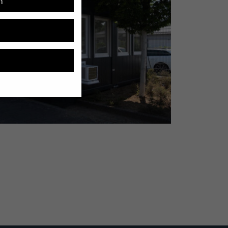
n
ell, während andere uns
 werden (z. B. IP-
 Informationen über die
n Kategorien geben oder
Zurück