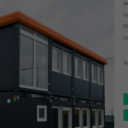
Ve
Co
Fl
Co
So