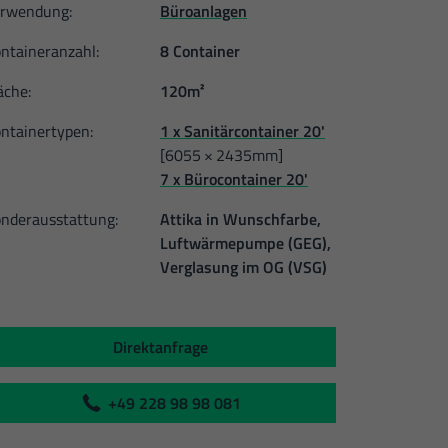
rwendung:
Büroanlagen
ntaineranzahl:
8 Container
äche:
120m²
ntainertypen:
1 x Sanitärcontainer 20'
[6055 × 2435mm]
7 x Bürocontainer 20'
nderausstattung:
Attika in Wunschfarbe,
Luftwärmepumpe (GEG),
Verglasung im OG (VSG)
Direktanfrage
+49 228 98 98 081