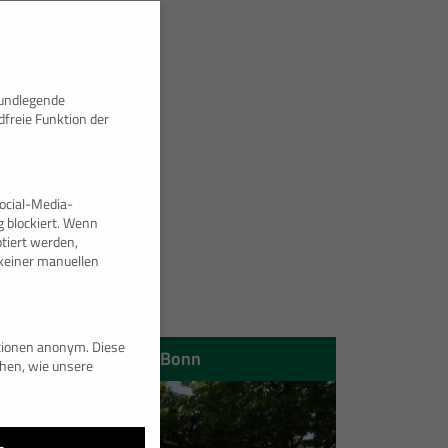
rundlegende
dfreie Funktion der
ocial-Media-
 blockiert. Wenn
tiert werden,
e keiner manuellen
ationen anonym. Diese
e | Porsche Zentrum Bonn
ehen, wie unsere