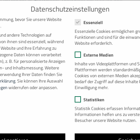
Datenschutzeinstellungen
htung.
Datenschutzeinstellungen
hfarbe ausgestattet, die dem Projekt ein individuelles
immung, bevor Sie unsere Website
Essenziell
det sich ein Verbundsicherheitsglas, um eine helle und
.
Essenzielle Cookies ermöglichen g
t eine moderne und energieeffiziente Luftwärmepumpe für
und andere Technologien auf
Funktionen und sind für die einwan
 Kosten zu sparen.
von ihnen sind essenziell, während
Website erforderlich.
 Website und Ihre Erfahrung zu
ogene Daten können verarbeitet
Externe Medien
ontakt mit uns auf!
), z. B. für personalisierte Anzeigen
Inhalte von Videoplattformen und S
ite.
en- und Inhaltsmessung.
Weitere
Plattformen werden standardmäßig
Verwendung Ihrer Daten finden Sie
Cookies von externen Medien akzep
rklärung
.
Sie können Ihre Auswahl
bedarf der Zugriff auf diese Inhalt
Einwilligung mehr.
ngen
widerrufen oder anpassen.
Statistiken
Statistik Cookies erfassen Inform
burg
Büroanlag
Informationen helfen uns zu verst
Besucher unsere Website nutzen.