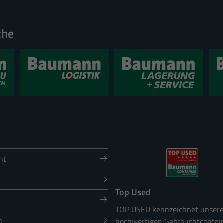
chen grundlegende Funktionen und sind für die einwandfreie Funktion der Website erforde
Cookie-Informationen anzeigen
che
)
en und Social-Media-Plattformen werden standardmäßig blockiert. Wenn Cookies von ext
auf diese Inhalte keiner manuellen Einwilligung mehr.
Cookie-Informationen anzeigen
 Informationen anonym. Diese Informationen helfen uns zu verstehen, wie unsere Besuche
Cookie-Informationen anzeigen
ht
Date
Top Used
TOP USED kennzeichnet unser
n
hochwertigen Gebrauchtcontai