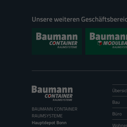
Essenzielle Cookies ermögli
Unsere weiteren Geschäftsberei
Externe Medien (1
Inhalte von Videoplattform
werden, bedarf der Zugriff 
Statistiken (6)
Statistik Cookies erfassen
Übersic
Bau
BAUMANN CONTAINER
Büro
RAUMSYSTEME
Hauptdepot Bonn
Wohne