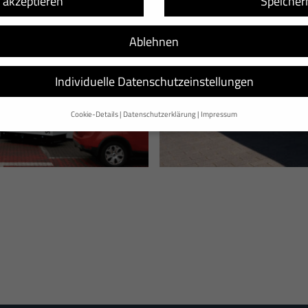
e akzeptieren
Speicher
Ablehnen
Individuelle Datenschutzeinstellungen
Cookie-Details
Datenschutzerklärung
Impressum
Datenschutzeinstellungen
nd andere Technologien auf unserer Website. Einige von ihnen sind essenzi
d Ihre Erfahrung zu verbessern.
Personenbezogene Daten können verarbeitet
sonalisierte Anzeigen und Inhalte oder Anzeigen- und Inhaltsmessung.
Weitere
finden Sie in unserer
Datenschutzerklärung
.
rsicht über alle verwendeten Cookies. Sie können Ihre Einwilligung zu ganze
nen anzeigen lassen und so nur bestimmte Cookies auswählen.
Speichern
Ablehnen
en