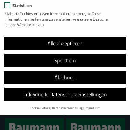
genutzt. Es ist ideal für den Einsatz an Orten, an denen der
Statistiken
Platz begrenzt ist oder nur ein kleiner Arbeitsbereich
Statistik Cookies erfassen Informationen anonym. Diese
benötigt wird.
Informationen helfen uns zu verstehen, wie unsere Besucher
unsere Website nutzen.
Zum Container
Alle akzeptieren
Speichern
Ablehnen
Unsere weiteren Geschäftsbereiche
Individuelle Datenschutzeinstellungen
Cookie-Details
Datenschutzerklärung
Impressum
Datenschutzeinstellungen
Wir verwenden Cookies und andere Technologien auf unserer Website.