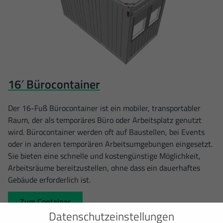
16′ Bürocontainer
Der 16-Fuß Bürocontainer ist ein mobiler, transportabler
Raum, der als temporäres Büro oder Arbeitsplatz genutzt
wird. Bürocontainer werden oft auf Baustellen, bei Events
oder in anderen temporären Arbeitsumgebungen eingesetzt.
Sie bieten eine schnelle und kostengünstige Möglichkeit,
Arbeitsräume bereitzustellen, ohne dass ein dauerhaftes
Gebäude erforderlich ist.
Zum Container
Datenschutzeinstellungen