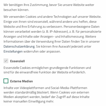
Wir benötigen Ihre Zustimmung, bevor Sie unsere Website weiter
besuchen können.
Wir verwenden Cookies und andere Technologien auf unserer Website.
Einige von ihnen sind essenziell, während andere uns helfen, diese
Website und Ihre Erfahrung zu verbessern.
Personenbezogene Daten
können verarbeitet werden (z. B. IP-Adressen), z. B. für personalisierte
Anzeigen und Inhalte oder Anzeigen- und Inhaltsmessung.
Weitere
Informationen über die Verwendung Ihrer Daten finden Sie in unserer
Datenschutzerklärung
.
Sie können Ihre Auswahl jederzeit unter
Einstellungen
widerrufen oder anpassen.
Datenschutzeinstellungen
Essenziell
10′ Bürocontainer
Essenzielle Cookies ermöglichen grundlegende Funktionen und
sind für die einwandfreie Funktion der Website erforderlich.
Die Funktionsweise eines 10-Fuß Bürocontainers ist ähnlich
wie bei größeren Bürocontainer, jedoch ist die Arbeitsfläche
Externe Medien
begrenzter, was die Anzahl der Personen und die Menge der
Inhalte von Videoplattformen und Social-Media-Plattformen
Ausrüstung, die darin untergebracht werden kann,
werden standardmäßig blockiert. Wenn Cookies von externen
Medien akzeptiert werden, bedarf der Zugriff auf diese Inhalte
einschränkt. In der Regel wird ein 10-Fuß Bürocontainer als
keiner manuellen Einwilligung mehr.
temporäres Büro, Umkleideraum, Verkaufsstand oder Lager