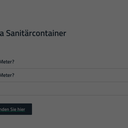
Date
 Sanitärcontainer
 Meter?
 Meter?
abmessungen 2,99 Meter lang, 2,46 Meter breit und hat eine Höh
abmessungen 6,06 Meter lang, 2,44 Meter breit und hat eine Hö
igene Wasserversorgung und Abwasserentsorgung. Die Sanitärver
oder über autarke Systeme wie Wassertanks und Klärgruben.
nden Sie hier