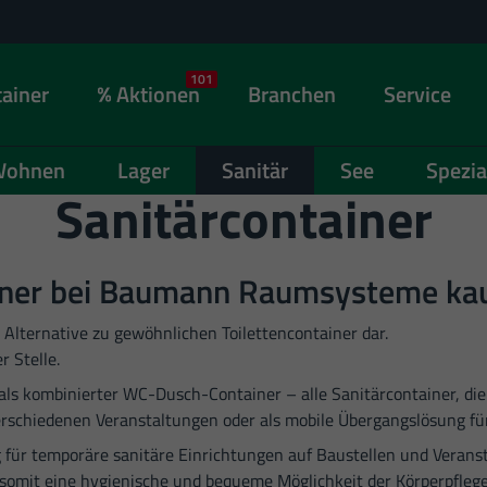
101
ainer
Aktionen
Branchen
Service
ohnen
Lager
Sanitär
See
Spezia
Sanitärcontainer
iner bei Baumann Raumsysteme ka
 Alternative zu gewöhnlichen Toilettencontainer dar.
r Stelle.
s kombinierter WC-Dusch-Container – alle Sanitärcontainer, die S
verschiedenen Veranstaltungen oder als mobile Übergangslösung fü
 für temporäre sanitäre Einrichtungen auf Baustellen und Veransta
somit eine hygienische und bequeme Möglichkeit der Körperpflege