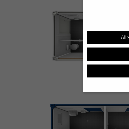
All
Wir verwenden Cookies u
helfen, diese Website un
Adressen), z. B. für per
Verwendung Ihrer Daten 
Hier finden Sie eine Übe