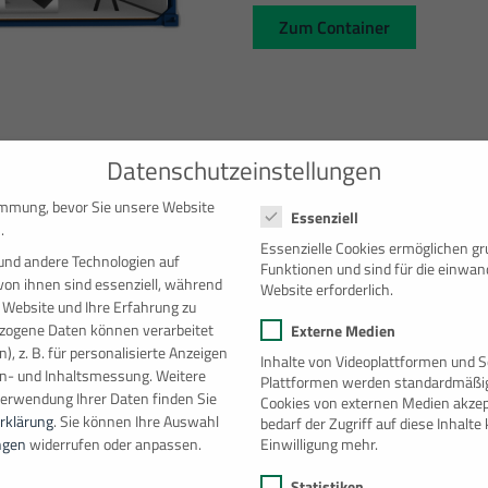
Zum Container
20′ Sanitärcontaine
Datenschutzeinstellungen
Datenschutzeinstellungen
immung, bevor Sie unsere Website
Essenziell
Der Toilettencontainer für Herr
.
ausgestattet und ermöglicht d
Essenzielle Cookies ermöglichen g
und andere Technologien auf
Funktionen und sind für die einwan
Toilettengang. Die Ausstattung
von ihnen sind essenziell, während
Website erforderlich.
 Website und Ihre Erfahrung zu
Zum Container
ogene Daten können verarbeitet
Externe Medien
), z. B. für personalisierte Anzeigen
Inhalte von Videoplattformen und S
en- und Inhaltsmessung.
Weitere
Plattformen werden standardmäßig
Verwendung Ihrer Daten finden Sie
Cookies von externen Medien akzep
rklärung
.
Sie können Ihre Auswahl
bedarf der Zugriff auf diese Inhalt
Einwilligung mehr.
ngen
widerrufen oder anpassen.
Statistiken