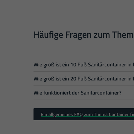
Häufige Fragen zum Thema
Wie groß ist ein 10 Fuß Sanitärcontainer in
Wie groß ist ein 20 Fuß Sanitärcontainer in
Ein 10 Fuß Sanitärcontainer ist in den Außen
Ein 20 Fuß Sanitärcontainer ist in den Außen
dabei 2,54 Meter.
Wie funktioniert der Sanitärcontainer?
beträgt dabei 2,54 Meter.
Unsere Sanitärcontainer verfügen über eine e
Wasserleitungen sowie Kanalisationssysteme 
Ein allgemeines FAQ zum Thema Container fi