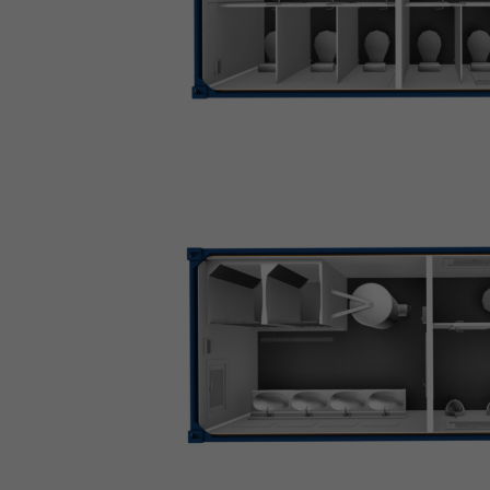
sich weitere Informatio
Alle akzeptieren
Datenschutzeinstellung
Essenziell (1)
Essenzielle Cookies ermögli
Externe Medien (1
Inhalte von Videoplattform
werden, bedarf der Zugriff 
Statistiken (6)
Statistik Cookies erfassen