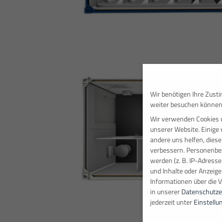
Wir benötigen Ihre Zust
weiter besuchen können
Wir verwenden Cookies 
unserer Website. Einige 
andere uns helfen, diese
verbessern.
Personenbez
werden (z. B. IP-Adressen
und Inhalte oder Anzeig
Informationen über die 
in unserer
Datenschutze
jederzeit unter
Einstellu