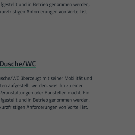
ufgestellt und in Betrieb genommen werden,
kurzfristigen Anforderungen von Vorteil ist.
Zurück
rlich.
r Dusche/WC
Externe Medien
ernen Medien akzeptiert
usche/WC überzeugt mit seiner Mobilität und
en aufgestellt werden, was ihn zu einer
 Veranstaltungen oder Baustellen macht. Ein
ufgestellt und in Betrieb genommen werden,
Statistiken
kurzfristigen Anforderungen von Vorteil ist.
r unsere Website nutzen.