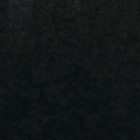
sich weitere Informatio
Alle akzeptieren
Datenschutzeinstellung
Essenziell (1)
Essenzielle Cookies ermögli
Externe Medien (1
Inhalte von Videoplattform
werden, bedarf der Zugriff 
Statistiken (6)
Statistik Cookies erfassen