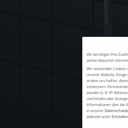
Wir benötigen Ihre Zust
weiter besuchen können
Wir verwenden Cookies 
unserer Website. Einige 
andere uns helfen, diese
verbessern.
Personenbez
werden (z. B. IP-Adressen
und Inhalte oder Anzeig
Informationen über die 
in unserer
Datenschutze
jederzeit unter
Einstellu