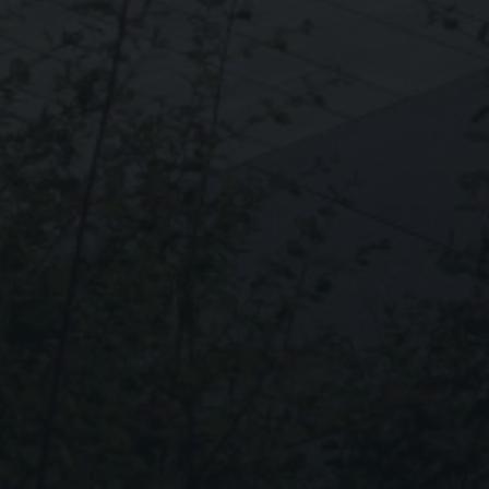
Zurück
rlich.
Externe Medien
ernen Medien akzeptiert
Statistiken
r unsere Website nutzen.