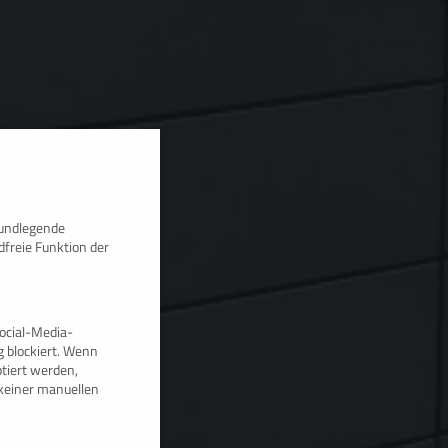
rundlegende
dfreie Funktion der
ocial-Media-
 blockiert. Wenn
tiert werden,
e keiner manuellen