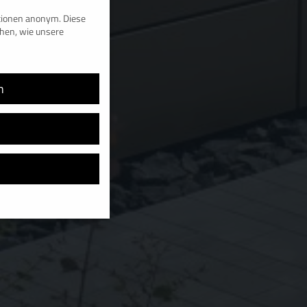
ationen anonym. Diese
ehen, wie unsere
n
ell, während andere uns
 werden (z. B. IP-
 Informationen über die
n Kategorien geben oder