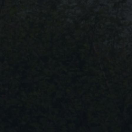
nen anzeigen lassen und so nur bestimmte Cookies auswählen.
Speichern
Ablehnen
en
chen grundlegende Funktionen und sind für die einwandfreie Funktion der Website erforde
Cookie-Informationen anzeigen
)
en und Social-Media-Plattformen werden standardmäßig blockiert. Wenn Cookies von ext
auf diese Inhalte keiner manuellen Einwilligung mehr.
Cookie-Informationen anzeigen
 Informationen anonym. Diese Informationen helfen uns zu verstehen, wie unsere Besuche
Cookie-Informationen anzeigen