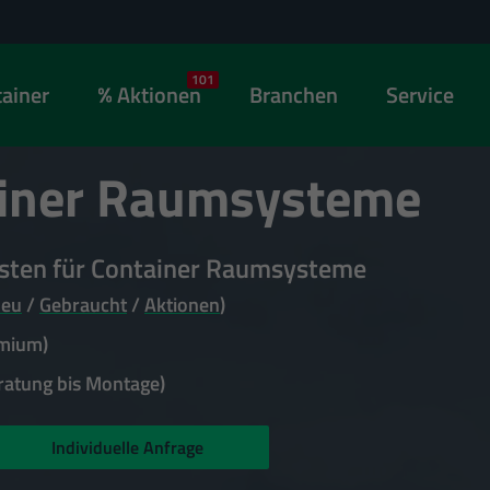
101
ainer
Aktionen
Branchen
Service
iner
Raumsysteme
listen für Container Raumsysteme
eu
/
Gebraucht
/
Aktionen
)
emium)
atung bis Montage)
Individuelle Anfrage