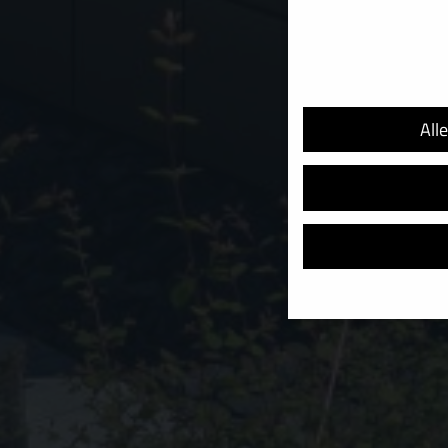
All
Wir verwenden Cookies u
helfen, diese Website un
Adressen), z. B. für per
Verwendung Ihrer Daten 
Hier finden Sie eine Übe