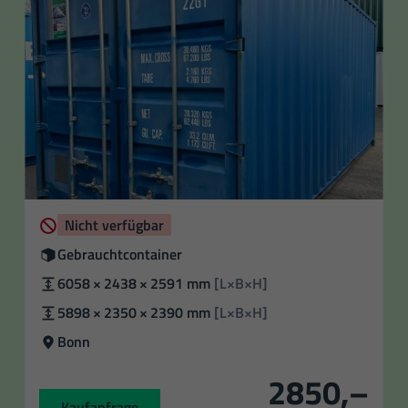
Verfügbarkeit
Nicht verfügbar
Zustand
Gebrauchtcontainer
Außenmaße
6058 × 2438 × 2591 mm
[L×B×H]
Innenmaße:
5898 × 2350 × 2390 mm
[L×B×H]
Standort
Bonn
2850,–
Kaufanfrage