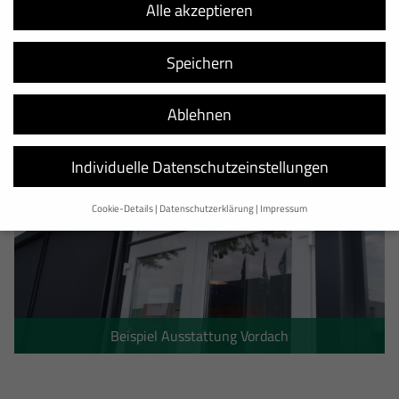
Alle akzeptieren
Speichern
Ablehnen
Individuelle Datenschutzeinstellungen
Cookie-Details
Datenschutzerklärung
Impressum
Datenschutzeinstellungen
Wir verwenden Cookies und andere Technologien auf unserer Website.
Einige von ihnen sind essenziell, während andere uns helfen, diese
Website und Ihre Erfahrung zu verbessern.
Personenbezogene Daten
können verarbeitet werden (z. B. IP-Adressen), z. B. für personalisierte
Beispiel Ausstattung Vordach
Anzeigen und Inhalte oder Anzeigen- und Inhaltsmessung.
Weitere
Informationen über die Verwendung Ihrer Daten finden Sie in unserer
Datenschutzerklärung
.
Hier finden Sie eine Übersicht über alle verwendeten Cookies. Sie