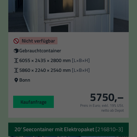
Verfügbarkeit
Nicht verfügbar
Zustand
Gebrauchtcontainer
Außenmaße
6055 × 2435 × 2800 mm
[L×B×H]
Innenmaße:
5860 × 2240 × 2540 mm
[L×B×H]
Standort
Bonn
5750,–
Kaufanfrage
Preis in Euro;
exkl. 19% USt.
netto ab Depot
20‘ Seecontainer mit Elektropaket
[216810-3]