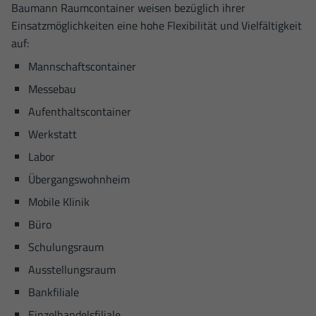
Statistiken (6)
Baumann Raumcontainer weisen bezüglich ihrer
Einsatzmöglichkeiten eine hohe Flexibilität und Vielfältigkeit
Statistik Cookies erfassen Informationen anonym. Diese Informationen helfen
uns zu verstehen, wie unsere Besucher unsere Website nutzen.
auf:
Cookie-Informationen anzeigen
Mannschaftscontainer
Datenschutzerklärung
Impressum
Messebau
Aufenthaltscontainer
Werkstatt
Labor
Übergangswohnheim
Mobile Klinik
Büro
Schulungsraum
Ausstellungsraum
Bankfiliale
Einzelhandelsfiliale