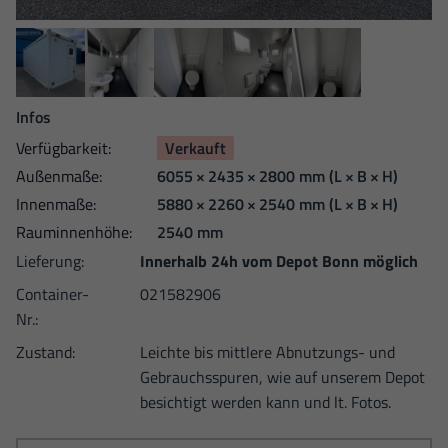
Infos
Verfügbarkeit:
Verkauft
Außen­maße:
6055 × 2435 × 2800 mm
(L × B × H)
Innen­maße:
5880 × 2260 × 2540 mm
(L × B × H)
Raum­innen­höhe:
2540 mm
Lieferung:
Innerhalb 24h vom Depot Bonn möglich
Container-
021582906
Nr.:
Zustand:
Leichte bis mittlere Abnutzungs- und
Gebrauchsspuren, wie auf unserem Depot
besichtigt werden kann und lt. Fotos.