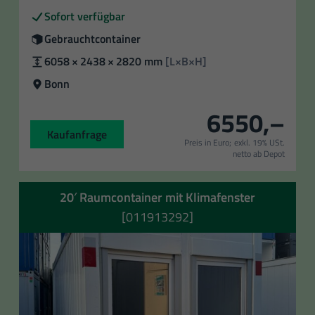
Verfügbarkeit
Sofort verfügbar
Zustand
Gebrauchtcontainer
Außenmaße
6058 × 2438 × 2820 mm
[L×B×H]
Standort
Bonn
6550,–
Kaufanfrage
Preis in Euro;
exkl. 19% USt.
netto ab Depot
20′ Raumcontainer mit Klimafenster
[011913292]