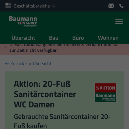
Geschäftsbereiche
Men
Übersicht
Bau
Büro
Wohnen
Zum Inhalt springen
Dieses Aktionsangebot wurde bereits verkauft und ist
zur Zeit nicht verfügbar.
Zurück zur Übersicht
Aktion: 20-Fuß
Sanitärcontainer
WC Damen
Gebrauchte Sanitärcontainer 20-
Fuß kaufen