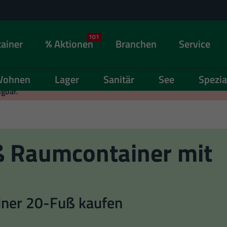
101
ainer
Aktionen
Branchen
Service
ohnen
Lager
Sanitär
See
Spezia
ügbar.
ß Raumcontainer mit
ner 20-Fuß kaufen