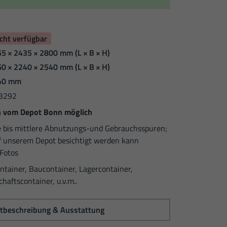
cht verfügbar
5 × 2435 × 2800 mm
(L × B × H)
0 × 2240 × 2540 mm
(L × B × H)
40 mm
3292
 vom Depot Bonn möglich
e bis mittlere Abnutzungs-und Gebrauchsspuren;
f unserem Depot besichtigt werden kann
 Fotos
ntainer, Baucontainer, Lagercontainer,
aftscontainer, u.v.m..
tbeschreibung & Ausstattung