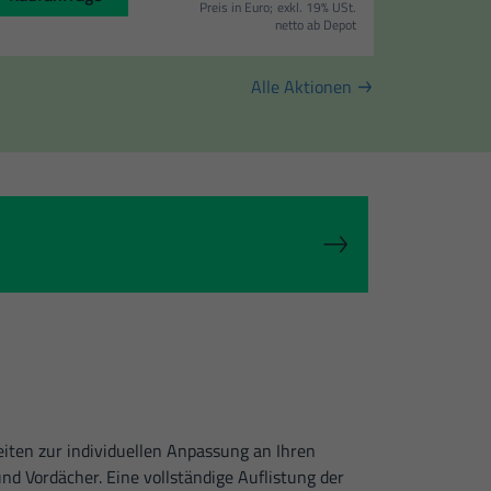
Preis in Euro;
exkl. 19% USt.
netto ab Depot
Zurück
Alle Aktionen
rlich.
Externe Medien
ernen Medien akzeptiert
Statistiken
r unsere Website nutzen.
iten zur individuellen Anpassung an Ihren
d Vordächer. Eine vollständige Auflistung der