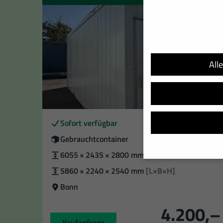
All
Verfügbarkeit
Sofort verfügbar
Zustand
Gebrauchtcontainer
Außenmaße
6055 × 2435 × 2800 mm
[L×B×H]
Innenmaße:
5860 × 2240 × 2540 mm
[L×B×H]
Wir verwenden Cookies u
helfen, diese Website un
Standort
Bonn
Adressen), z. B. für per
4.200,–
Verwendung Ihrer Daten 
Hier finden Sie eine Übe
Kaufanfrage