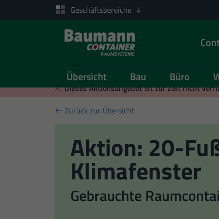
Geschäftsbereiche
Cont
Übersicht
Bau
Büro
W
Zum Inhalt springen
Dieses Aktionsangebot ist zur Zeit nicht verf
Zurück zur Übersicht
Aktion: 20-Fu
Klimafenster
Gebrauchte Raumcontai