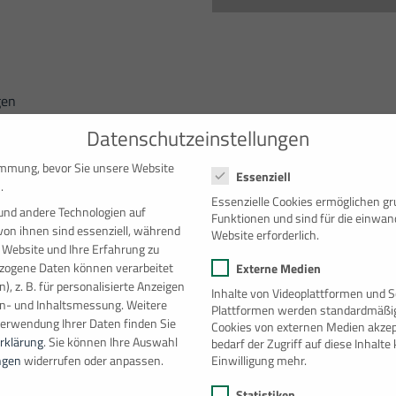
ngen
Datenschutzeinstellungen
Datenschutzeinstellungen
immung, bevor Sie unsere Website
Essenziell
.
 2,0 kN/m² (200 kg/m²)
Essenzielle Cookies ermöglichen g
)
und andere Technologien auf
Funktionen und sind für die einwan
von ihnen sind essenziell, während
Website erforderlich.
 Website und Ihre Erfahrung zu
ogene Daten können verarbeitet
Externe Medien
), z. B. für personalisierte Anzeigen
Inhalte von Videoplattformen und S
en- und Inhaltsmessung.
Weitere
Plattformen werden standardmäßig
Verwendung Ihrer Daten finden Sie
Cookies von externen Medien akzep
rklärung
.
Sie können Ihre Auswahl
bedarf der Zugriff auf diese Inhalt
Einwilligung mehr.
ngen
widerrufen oder anpassen.
20′ Raumcontainer
[092612657]
Statistiken