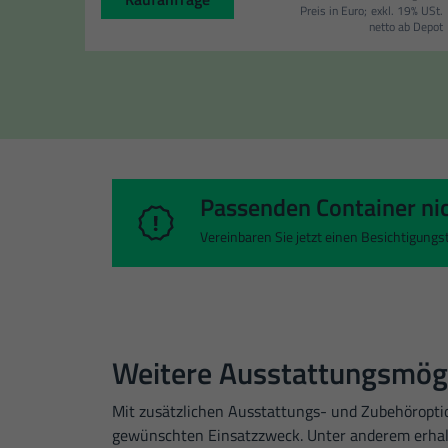
sich weitere Informatio
Preis in Euro;
exkl. 19% USt.
netto ab Depot
Alle akzeptieren
Datenschutzeinstellung
Essenziell (1)
Essenzielle Cookies ermögli
Passenden Container ni
Externe Medien (1
Vereinbaren Sie jetzt einen Besichtigung
Inhalte von Videoplattform
werden, bedarf der Zugriff 
Statistiken (6)
Weitere Ausstattungsmögl
Statistik Cookies erfassen
Mit zusätzlichen Ausstattungs- und Zubehöroptio
gewünschten Einsatzzweck. Unter anderem erhalte