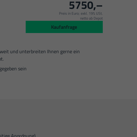
5750,–
Preis in Euro;
exkl. 19% USt.
netto ab Depot
:
Kaufanfrage
dweit und unterbreiten Ihnen gerne ein
t.
gegeben sein
eitige Anordnung)