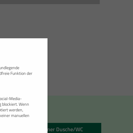
rundlegende
dfreie Funktion der
ocial-Media-
 blockiert. Wenn
tiert werden,
e keiner manuellen
20′ Sanitärcontainer Dusche/WC