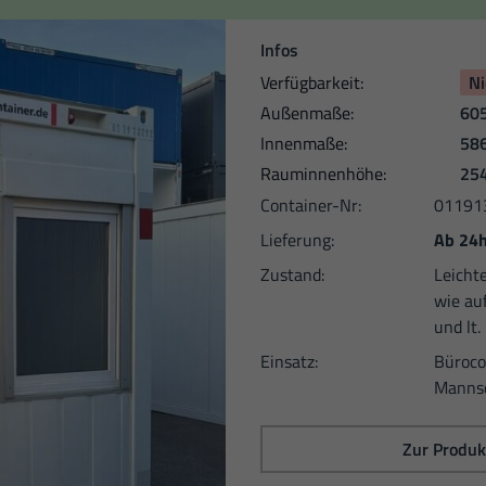
Infos
Verfügbarkeit:
Ni
Außen­maße:
605
Innen­maße:
586
Raum­innen­höhe:
25
Container-Nr:
01191
Lieferung:
Ab 24h
Zustand:
Leicht
wie au
und lt.
Einsatz:
Büroco
Mannsch
Zur Produk