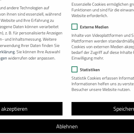
r die gesamte Stage: 1,5 Tage
Essenzielle Cookies ermöglichen g
und andere Technologien auf
Funktionen und sind für die einwan
0ft Full Side Access Containers als DJ Platz
von ihnen sind essenziell, während
Website erforderlich.
zweck der Container als Bonverkaufsstand, Getränke- und Merch
 Website und Ihre Erfahrung zu
, Statik und
Genehmigungen
durch Baumann Container Raumsys
ogene Daten können verarbeitet
Externe Medien
), z. B. für personalisierte Anzeigen
Inhalte von Videoplattformen und S
en- und Inhaltsmessung.
Weitere
Besuche uns 
Plattformen werden standardmäßig
Verwendung Ihrer Daten finden Sie
Cookies von externen Medien akzep
rklärung
.
Sie können Ihre Auswahl
bedarf der Zugriff auf diese Inhalt
Einwilligung mehr.
ngen
widerrufen oder anpassen.
Zu
Statistiken
Statistik Cookies erfassen Inform
Informationen helfen uns zu verst
Besucher unsere Website nutzen.
che
e akzeptieren
Speicher
Ablehnen