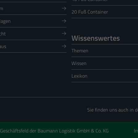
)
um
20 Fuß Container
en und Social-Media-Plattformen werden standardmäßig blockiert. Wenn Cookies von ext
auf diese Inhalte keiner manuellen Einwilligung mehr.
lagen
Cookie-Informationen anzeigen
cht
Wissenswertes
aus
Themen
 Informationen anonym. Diese Informationen helfen uns zu verstehen, wie unsere Besuche
Cookie-Informationen anzeigen
Wissen
Date
Lexikon
Sie finden uns auch in 
 Geschäftsfeld der Baumann Logistik GmbH & Co. KG
I