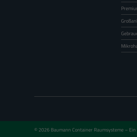
Externe Medien (1
Premi
Inhalte von Videoplattform
werden, bedarf der Zugriff 
Großan
Gebrau
Statistiken (6)
Mikroh
Statistik Cookies erfassen
© 2026 Baumann Container Raumsysteme
– Ein