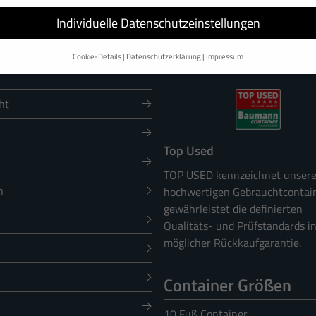
Individuelle Datenschutzeinstellungen
Cookie-Details
Datenschutzerklärung
Impressum
Datenschutzeinstellungen
nd andere Technologien auf unserer Website. Einige von ihnen sind essenzi
ht
d Ihre Erfahrung zu verbessern.
Personenbezogene Daten können verarbeitet
sonalisierte Anzeigen und Inhalte oder Anzeigen- und Inhaltsmessung.
Weitere
finden Sie in unserer
Datenschutzerklärung
.
Top Used
rsicht über alle verwendeten Cookies. Sie können Ihre Einwilligung zu ganze
nen anzeigen lassen und so nur bestimmte Cookies auswählen.
TOP USED kennzeichnet unser
n
hochwertigen Gebrauchtcontai
Speichern
Ablehnen
gewährleistet die definierten
Qualitäts- und Prüfstandards i
en
möglicher Rückkaufgarantie.
chen grundlegende Funktionen und sind für die einwandfreie Funktion der Website erforde
Container Größen
Cookie-Informationen anzeigen
10 Fuß Container