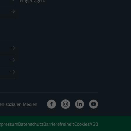
eingetragen.
Externe Medien
ernen Medien akzeptiert
Statistiken
r unsere Website nutzen.
nschutzerklärung
Impressum
den sozialen Medien
mpressum
Datenschutz
Barrierefreiheit
Cookies
AGB