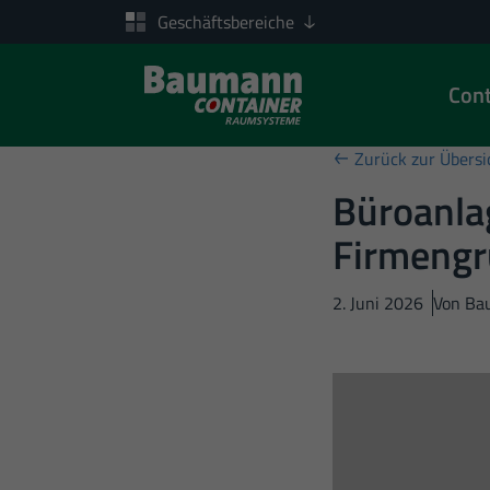
Geschäftsbereiche
Cont
Zum Inhalt springen
Zurück zur Übersi
Büroanla
Firmengr
2. Juni 2026
Von
Ba