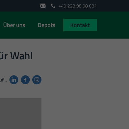
+49 228 98 98 081
Über uns
Depots
Kontakt
ür Wahl
auf…