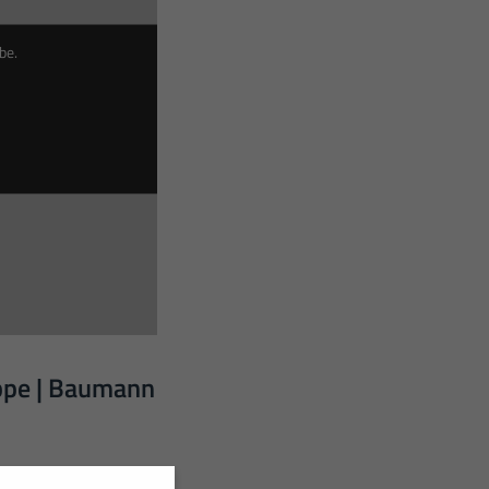
be.
ppe | Baumann
 eindrucksvolle