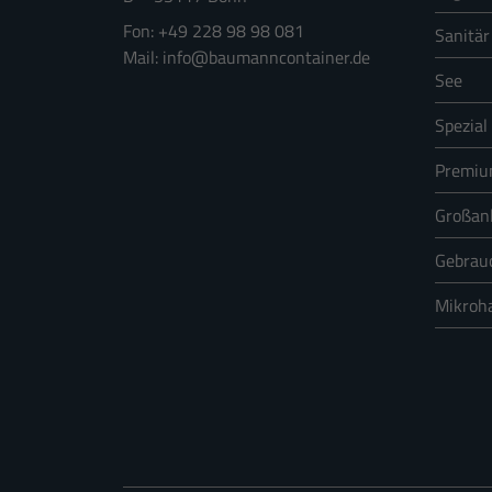
+49 228 98 98 081
Sanitär
info@baumanncontainer.de
Externe Medien (1
See
Inhalte von Videoplattform
Spezial
werden, bedarf der Zugriff 
Premi
Statistiken (6)
Großan
Statistik Cookies erfassen
Gebrau
Mikroh