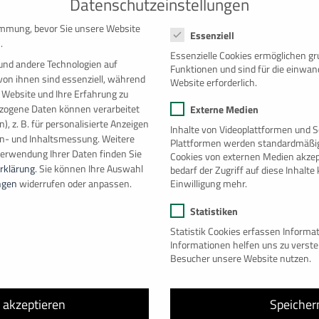
Datenschutzeinstellungen
insgesamt 27 Containern errichtet haben!
Datenschutzeinstellungen
immung, bevor Sie unsere Website
ng bietet temporär zusätzliche Arbeitsflächen und zeigt gleichzei
Essenziell
.
 wohnlich eingerichtet werden können.
Essenzielle Cookies ermöglichen g
und andere Technologien auf
Funktionen und sind für die einwan
er Anlage unterstreicht die Nachhaltigkeit und Ressourcenschonu
von ihnen sind essenziell, während
Website erforderlich.
der Nutzung werden die Container von der Firma Wahl sogar wie
 Website und Ihre Erfahrung zu
t und nachhaltig das Unternehmen arbeitet.
ogene Daten können verarbeitet
Externe Medien
), z. B. für personalisierte Anzeigen
er dieses faszinierende Projekt in unserem Video! 💼🏗️
Inhalte von Videoplattformen und S
en- und Inhaltsmessung.
Weitere
Plattformen werden standardmäßig
ontainerbüro #FirmaWahl
Verwendung Ihrer Daten finden Sie
Cookies von externen Medien akzep
rklärung
.
Sie können Ihre Auswahl
bedarf der Zugriff auf diese Inhalt
Einwilligung mehr.
ngen
widerrufen oder anpassen.
Besuche uns 
Statistiken
Statistik Cookies erfassen Inform
Zu
Informationen helfen uns zu verst
Besucher unsere Website nutzen.
e akzeptieren
Speicher