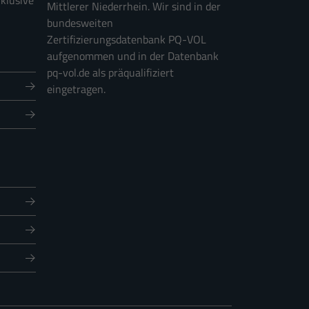
nklusive
Mittlerer Niederrhein. Wir sind in der
bundesweiten
Zertifizierungsdatenbank PQ-VOL
Externe Medien
aufgenommen und in der Datenbank
pq-vol.de als präqualifiziert
ernen Medien akzeptiert
eingetragen.
Statistiken
r unsere Website nutzen.
nschutzerklärung
Impressum