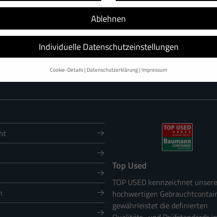
che
Ablehnen
Individuelle Datenschutzeinstellungen
Cookie-Details
Datenschutzerklärung
Impressum
Datenschutzeinstellungen
nd andere Technologien auf unserer Website. Einige von ihnen sind essenzi
d Ihre Erfahrung zu verbessern.
Personenbezogene Daten können verarbeitet
sonalisierte Anzeigen und Inhalte oder Anzeigen- und Inhaltsmessung.
Weitere
finden Sie in unserer
Datenschutzerklärung
.
ht
rsicht über alle verwendeten Cookies. Sie können Ihre Einwilligung zu ganze
nen anzeigen lassen und so nur bestimmte Cookies auswählen.
Top Used
Speichern
Ablehnen
TOP USED kennzeichnet unser
en
n
hochwertigen Gebrauchtcontai
gewährleistet die definierten
chen grundlegende Funktionen und sind für die einwandfreie Funktion der Website erforde