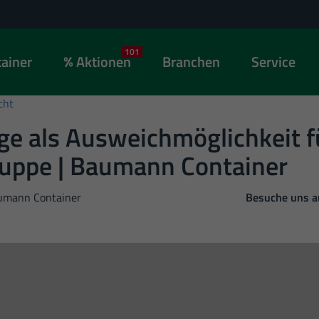
101
ainer
Aktionen
Branchen
Service
cht
ge als Ausweichmöglichkeit f
uppe | Baumann Container
umann Container
Besuche uns 