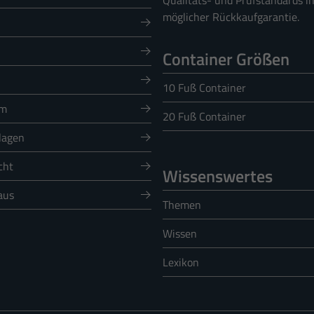
Qualitäts- und Prüfstandards i
möglicher Rückkaufgarantie.
Cookie-Informationen anzeigen
)
Container Größen
en und Social-Media-Plattformen werden standardmäßig blockiert. Wenn Cookies von ext
auf diese Inhalte keiner manuellen Einwilligung mehr.
10 Fuß Container
Cookie-Informationen anzeigen
um
20 Fuß Container
lagen
 Informationen anonym. Diese Informationen helfen uns zu verstehen, wie unsere Besuche
cht
Wissenswertes
Cookie-Informationen anzeigen
aus
Themen
Date
Wissen
Lexikon