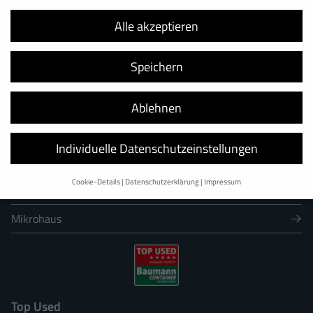
Lager
Alle akzeptieren
Sanitär
Speichern
See
Spezial
Ablehnen
Premium
Individuelle Datenschutzeinstellungen
Großanlagen
Cookie-Details
Datenschutzerklärung
Impressum
Gebraucht
Datenschutzeinstellungen
Mikrohaus
Wir verwenden Cookies und andere Technologien auf unserer Website.
Einige von ihnen sind essenziell, während andere uns helfen, diese
Website und Ihre Erfahrung zu verbessern.
Personenbezogene Daten
können verarbeitet werden (z. B. IP-Adressen), z. B. für personalisierte
Anzeigen und Inhalte oder Anzeigen- und Inhaltsmessung.
Weitere
Informationen über die Verwendung Ihrer Daten finden Sie in unserer
Top Used
Datenschutzerklärung
.