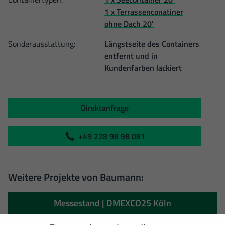
1 x Terrassenconatiner
ohne Dach 20'
Sonderausstattung:
Längstseite des Containers
entfernt und in
Kundenfarben lackiert
Direktanfrage
+49 228 98 98 081
Weitere Projekte von Baumann:
Messestand | DMEXCO25 Köln