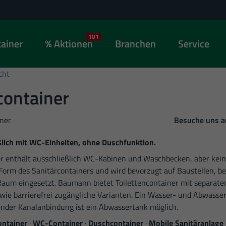
101
ainer
Aktionen
Branchen
Service
cht
container
ner
Besuche uns 
ßlich mit WC-Einheiten, ohne Duschfunktion.
er enthält ausschließlich WC-Kabinen und Waschbecken, aber kei
e Form des Sanitärcontainers und wird bevorzugt auf Baustellen, b
 Raum eingesetzt. Baumann bietet Toilettencontainer mit separa
ie barrierefrei zugängliche Varianten. Ein Wasser- und Abwasser
hlender Kanalanbindung ist ein Abwassertank möglich.
ontainer
·
WC-Container
·
Duschcontainer
·
Mobile Sanitäranlage