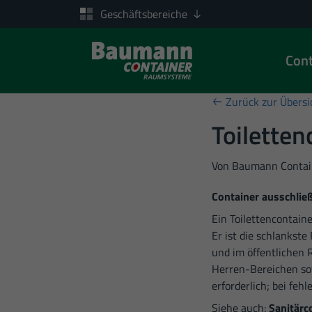
Geschäftsbereiche
Cont
Zum Inhalt springen
Zurück zur Übersi
Toiletten
Von
Baumann Contai
Container ausschlie
Ein Toilettencontain
Er ist die schlankst
und im öffentlichen
Herren-Bereichen sow
erforderlich; bei fe
Siehe auch:
Sanitärc