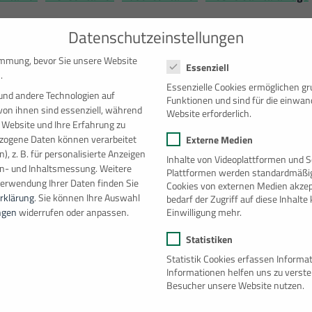
Datenschutzeinstellungen
Datenschutzeinstellungen
immung, bevor Sie unsere Website
Essenziell
.
che
Essenzielle Cookies ermöglichen g
und andere Technologien auf
Funktionen und sind für die einwan
von ihnen sind essenziell, während
Website erforderlich.
 Website und Ihre Erfahrung zu
ogene Daten können verarbeitet
Externe Medien
), z. B. für personalisierte Anzeigen
Inhalte von Videoplattformen und S
en- und Inhaltsmessung.
Weitere
Plattformen werden standardmäßig
Verwendung Ihrer Daten finden Sie
Cookies von externen Medien akzep
rklärung
.
Sie können Ihre Auswahl
bedarf der Zugriff auf diese Inhalt
Einwilligung mehr.
ngen
widerrufen oder anpassen.
Statistiken
ht
Statistik Cookies erfassen Inform
Informationen helfen uns zu verst
Besucher unsere Website nutzen.
Top Used