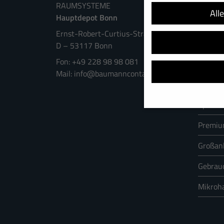
Büro
RAUMSYSTEME
All
Hauptdepot Bonn
Wohne
Ernst-Robert-Curtius-Straße 4
Lager
D
–
53117
Bonn
+49 228 98 98 081
Sanitär
info@baumanncontainer.de
See
Spezial
Premi
Wir verwenden Cookies u
helfen, diese Website un
Großan
Adressen), z. B. für per
Verwendung Ihrer Daten 
Gebrau
Hier finden Sie eine Übe
sich weitere Informatio
Mikroh
Alle akzeptieren
Datenschutzeinstellung