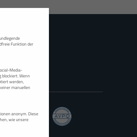
rundlegende
dfreie Funktion der
ocial-Media-
 blockiert. Wenn
tiert werden,
e keiner manuellen
ationen anonym. Diese
ehen, wie unsere
Zertifikat