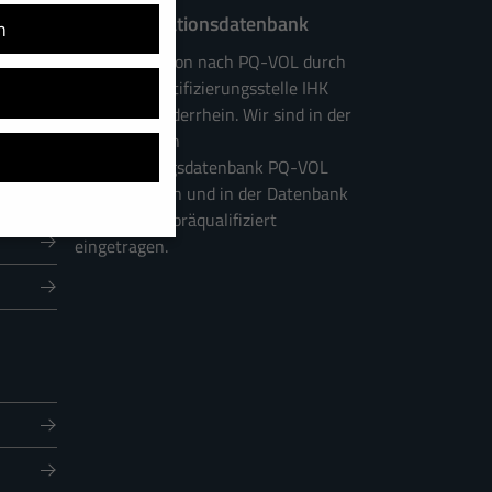
Präqualifikationsdatenbank
e
n
ner und
Präqualifikation nach PQ-VOL durch
die NRW-Zertifizierungsstelle IHK
nklusive
Mittlerer Niederrhein. Wir sind in der
bundesweiten
Zertifizierungsdatenbank PQ-VOL
aufgenommen und in der Datenbank
pq-vol.de als präqualifiziert
eingetragen.
ell, während andere uns
 werden (z. B. IP-
 Informationen über die
n Kategorien geben oder
Zurück