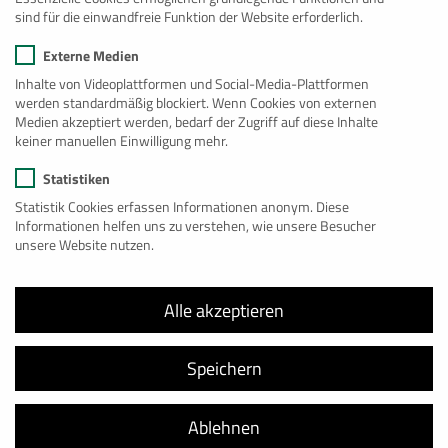
Bau
sind für die einwandfreie Funktion der Website erforderlich.
Büro
Externe Medien
Wohnen
Inhalte von Videoplattformen und Social-Media-Plattformen
werden standardmäßig blockiert. Wenn Cookies von externen
Medien akzeptiert werden, bedarf der Zugriff auf diese Inhalte
Lager
keiner manuellen Einwilligung mehr.
Sanitär
Statistiken
See
Statistik Cookies erfassen Informationen anonym. Diese
Informationen helfen uns zu verstehen, wie unsere Besucher
unsere Website nutzen.
Spezial
Premium
Alle akzeptieren
Großanlagen
Speichern
Gebraucht
Mikrohaus
Ablehnen