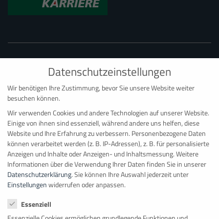
Datenschutzeinstellungen
Wir benötigen Ihre Zustimmung, bevor Sie unsere Website weiter
besuchen können.
BAUMANN CONTAINER RAUMSYSTEME
Wir verwenden Cookies und andere Technologien auf unserer Website.
Hauptdepot Bonn
Einige von ihnen sind essenziell, während andere uns helfen, diese
Website und Ihre Erfahrung zu verbessern.
Personenbezogene Daten
Ernst-Robert-Curtius-Straße 4
können verarbeitet werden (z. B. IP-Adressen), z. B. für personalisierte
D
–
53117
Bonn
Anzeigen und Inhalte oder Anzeigen- und Inhaltsmessung.
Weitere
+49 228 98 98 081
Informationen über die Verwendung Ihrer Daten finden Sie in unserer
Datenschutzerklärung
.
Sie können Ihre Auswahl jederzeit unter
info@baumanncontainer.de
Einstellungen
widerrufen oder anpassen.
Datenschutzeinstellungen
Übersicht
Essenziell
Essenzielle Cookies ermöglichen grundlegende Funktionen und