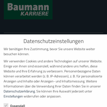
Datenschutzeinstellungen
Wir benötigen Ihre Zustimmung, bevor Sie unsere Website weiter
besuchen können.
Wir verwenden Cookies und andere Technologien auf unserer Website.
BAUMANN CONTAINER RAUMSYSTEME
Einige von ihnen sind essenziell, während andere uns helfen, diese
Hauptdepot Bonn
Website und Ihre Erfahrung zu verbessern.
Personenbezogene Daten
können verarbeitet werden (z. B. IP-Adressen), z. B. für personalisierte
Ernst-Robert-Curtius-Straße 4
Anzeigen und Inhalte oder Anzeigen- und Inhaltsmessung.
Weitere
D
–
53117
Bonn
Informationen über die Verwendung Ihrer Daten finden Sie in unserer
Datenschutzerklärung
.
Sie können Ihre Auswahl jederzeit unter
+49 228 98 98 081
Einstellungen
widerrufen oder anpassen.
info@baumanncontainer.de
Datenschutzeinstellungen
Essenziell