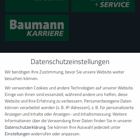
Datenschutzeinstellungen
Wir benötigen Ihre Zustimmung, bevor Sie unsere Website weiter
besuchen können.
Wir verwenden Cookies und andere Technologien auf unserer Website.
Einige von ihnen sind essenziell, während andere uns helfen, diese
BAUMANN CONTAINER RAUMSYSTEME
Website und Ihre Erfahrung zu verbessern.
Personenbezogene Daten
können verarbeitet werden (z. B. IP-Adressen), z. B. für personalisierte
Hauptdepot Bonn
Anzeigen und Inhalte oder Anzeigen- und Inhaltsmessung.
Weitere
Ernst-Robert-Curtius-Straße 4
Informationen über die Verwendung Ihrer Daten finden Sie in unserer
D
–
53117
Bonn
Datenschutzerklärung
.
Sie können Ihre Auswahl jederzeit unter
Einstellungen
widerrufen oder anpassen.
+49 228 98 98 081
Datenschutzeinstellungen