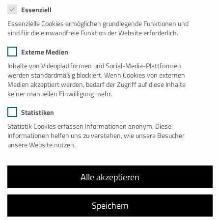
info@baumanncontainer.de
Essenziell
Essenzielle Cookies ermöglichen grundlegende Funktionen und
Übersicht
sind für die einwandfreie Funktion der Website erforderlich.
Bau
Externe Medien
Inhalte von Videoplattformen und Social-Media-Plattformen
Büro
werden standardmäßig blockiert. Wenn Cookies von externen
Medien akzeptiert werden, bedarf der Zugriff auf diese Inhalte
Wohnen
keiner manuellen Einwilligung mehr.
Lager
Statistiken
Statistik Cookies erfassen Informationen anonym. Diese
Sanitär
Informationen helfen uns zu verstehen, wie unsere Besucher
unsere Website nutzen.
See
Spezial
Alle akzeptieren
Premium
Speichern
Großanlagen