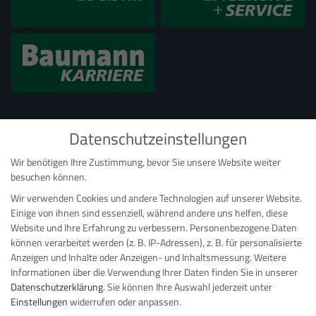
Datenschutzeinstellungen
Wir benötigen Ihre Zustimmung, bevor Sie unsere Website weiter
besuchen können.
Wir verwenden Cookies und andere Technologien auf unserer Website.
Einige von ihnen sind essenziell, während andere uns helfen, diese
BAUMANN CONTAINER RAUMSYSTEME
Website und Ihre Erfahrung zu verbessern.
Personenbezogene Daten
können verarbeitet werden (z. B. IP-Adressen), z. B. für personalisierte
Hauptdepot Bonn
Anzeigen und Inhalte oder Anzeigen- und Inhaltsmessung.
Weitere
Ernst-Robert-Curtius-Straße 4
Informationen über die Verwendung Ihrer Daten finden Sie in unserer
D
–
53117
Bonn
Datenschutzerklärung
.
Sie können Ihre Auswahl jederzeit unter
Einstellungen
widerrufen oder anpassen.
+49 228 98 98 081
Datenschutzeinstellungen