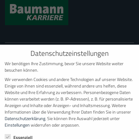
Datenschutzeinstellungen
Wir benötigen Ihre Zustimmung, bevor Sie unsere Website weiter
besuchen können.
Wir verwenden Cookies und andere Technologien auf unserer Website.
BAUMANN CONTAINER RAUMSYSTEME
Einige von ihnen sind essenziell, während andere uns helfen, diese
Hauptdepot Bonn
Website und Ihre Erfahrung zu verbessern.
Personenbezogene Daten
können verarbeitet werden (z. B. IP-Adressen), z. B. für personalisierte
Ernst-Robert-Curtius-Straße 4
Anzeigen und Inhalte oder Anzeigen- und Inhaltsmessung.
Weitere
D
–
53117
Bonn
Informationen über die Verwendung Ihrer Daten finden Sie in unserer
Datenschutzerklärung
.
Sie können Ihre Auswahl jederzeit unter
+49 228 98 98 081
Einstellungen
widerrufen oder anpassen.
info@baumanncontainer.de
Datenschutzeinstellungen
Essenziell