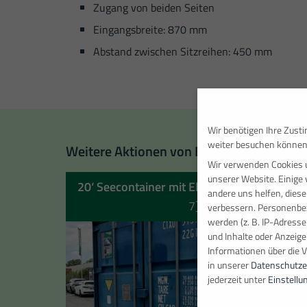
Zugang von beiden Seiten
Eingangsbreite: 870 mm
Abstand zwischen Sitzreihen: 450 mm
Wir benötigen Ihre Zust
weiter besuchen können
Weitere Aktionen von Baumann:
Wir verwenden Cookies 
unserer Website. Einige 
20‘ Seecontainer mit Elektropaket
[513195
andere uns helfen, diese
7]
verbessern.
Personenbez
werden (z. B. IP-Adressen
und Inhalte oder Anzeig
Informationen über die 
in unserer
Datenschutze
jederzeit unter
Einstellu