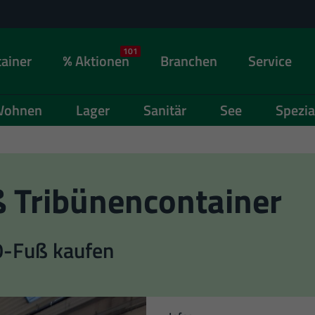
101
ainer
Aktionen
Branchen
Service
ohnen
Lager
Sanitär
See
Spezia
ß Tribünencontainer
0-Fuß kaufen