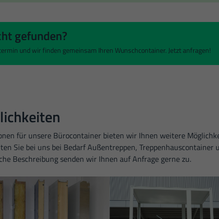
nen anzeigen lassen und so nur bestimmte Cookies auswählen.
Speichern
Ablehnen
cht gefunden?
en
stermin und wir finden gemeinsam Ihren Wunschcontainer. Jetzt anfragen!
chen grundlegende Funktionen und sind für die einwandfreie Funktion der Website erforde
Cookie-Informationen anzeigen
)
ichkeiten
en und Social-Media-Plattformen werden standardmäßig blockiert. Wenn Cookies von ext
auf diese Inhalte keiner manuellen Einwilligung mehr.
nen für unsere Bürocontainer bieten wir Ihnen weitere Möglichke
n Sie bei uns bei Bedarf Außentreppen, Treppenhauscontainer un
Cookie-Informationen anzeigen
che Beschreibung senden wir Ihnen auf Anfrage gerne zu.
 Informationen anonym. Diese Informationen helfen uns zu verstehen, wie unsere Besuche
Cookie-Informationen anzeigen