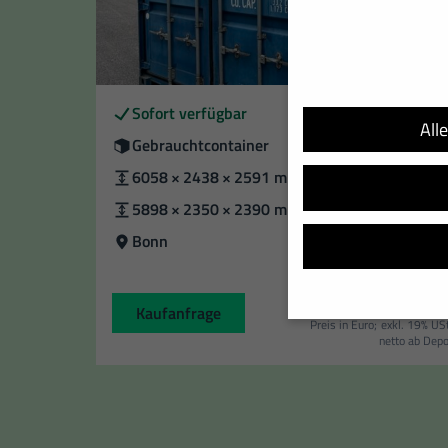
Verfügbarkeit
Sofort verfügbar
All
Zustand
Gebrauchtcontainer
Außenmaße
6058 × 2438 × 2591 mm
[L×B×H]
Innenmaße:
5898 × 2350 × 2390 mm
[L×B×H]
Standort
Bonn
1.995,
Kaufanfrage
Preis in Euro;
exkl. 19% US
netto ab Dep
Wir verwenden Cookies u
helfen, diese Website un
Adressen), z. B. für per
Verwendung Ihrer Daten 
Hier finden Sie eine Übe