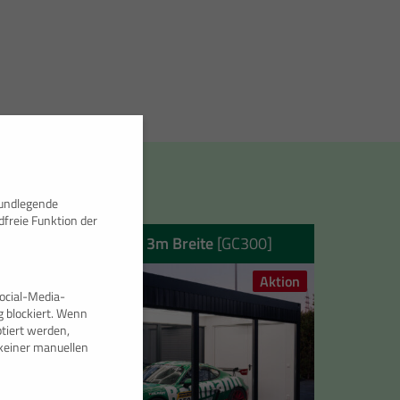
rundlegende
dfreie Funktion der
20′ Glascontainer 3m Breite
[GC300]
Aktion
ocial-Media-
 blockiert. Wenn
tiert werden,
e keiner manuellen