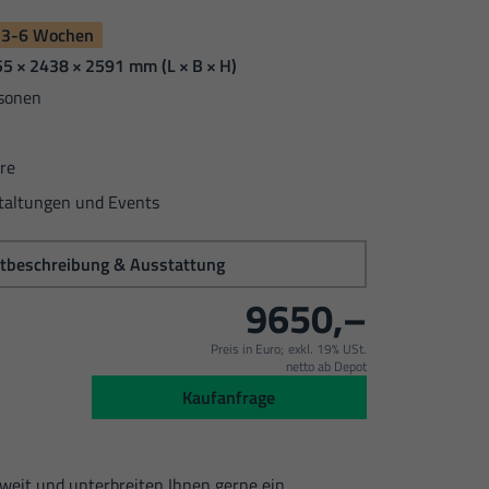
 3-6 Wochen
5 × 2438 × 2591 mm
(L × B × H)
sonen
re
taltungen und Events
tbeschreibung & Ausstattung
9650,–
Preis in Euro;
exkl. 19% USt.
netto ab Depot
:
Kaufanfrage
dweit und unterbreiten Ihnen gerne ein