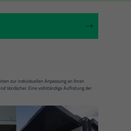
Zurück
rlich.
Externe Medien
ernen Medien akzeptiert
iten zur individuellen Anpassung an Ihren
d Vordächer. Eine vollständige Auflistung der
Statistiken
r unsere Website nutzen.