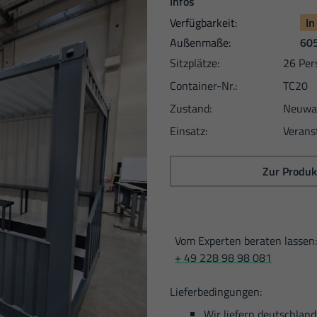
Infos
Verfügbarkeit:
In
Außen­maße:
605
Sitzplätze:
26 Per
Container-Nr.:
TC20
Zustand:
Neuwa
Einsatz:
Verans
Zur Produk
Vom Experten beraten lassen
+ 49 228 98 98 081
Lieferbedingungen:
Wir liefern deutschlan