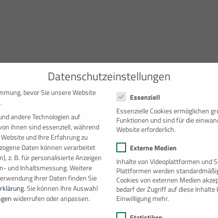
Datenschutzeinstellungen
Datenschutzeinstellungen
immung, bevor Sie unsere Website
Essenziell
.
Essenzielle Cookies ermöglichen g
und andere Technologien auf
Funktionen und sind für die einwan
von ihnen sind essenziell, während
Website erforderlich.
-
20′ Raumcontainer
[021583040]
 Website und Ihre Erfahrung zu
ogene Daten können verarbeitet
Externe Medien
), z. B. für personalisierte Anzeigen
Inhalte von Videoplattformen und S
en- und Inhaltsmessung.
Weitere
Plattformen werden standardmäßig
Verwendung Ihrer Daten finden Sie
Cookies von externen Medien akzep
rklärung
.
Sie können Ihre Auswahl
bedarf der Zugriff auf diese Inhalt
Einwilligung mehr.
ngen
widerrufen oder anpassen.
Statistiken