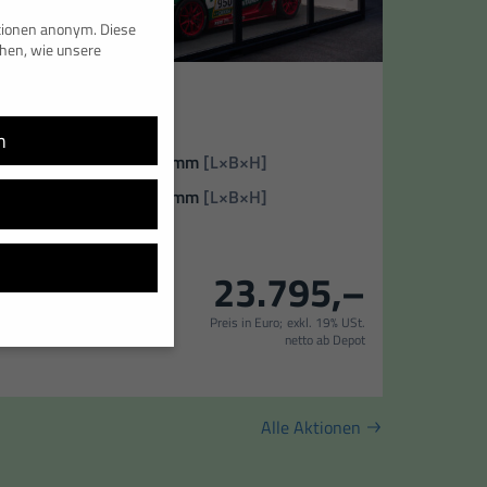
ationen anonym. Diese
ehen, wie unsere
Verfügbarkeit
Sofort verfügbar
Zustand
Neucontainer
n
Außenmaße
6055 × 2990 × 2800 mm
[L×B×H]
Innenmaße:
5797 × 2732 × 2500 mm
[L×B×H]
Standort
Bonn
23.795,–
Kaufanfrage
Preis in Euro;
exkl. 19% USt.
netto ab Depot
ell, während andere uns
 werden (z. B. IP-
Alle Aktionen
 Informationen über die
n Kategorien geben oder