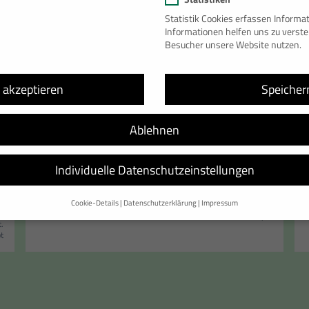
Statistik Cookies erfassen Inform
Informationen helfen uns zu verst
Besucher unsere Website nutzen.
Verfügbarkeit
Sofort verfügbar
Zustand
Gebrauchtcontainer
e akzeptieren
Speicher
Außenmaße
6055 × 2435 × 2800 mm
[L×B×H]
Innenmaße:
5860 × 2240 × 2540 mm
[L×B×H]
Ablehnen
Standort
Bonn
Individuelle Datenschutzeinstellungen
4.200,–
–
Kaufanfrage
Cookie-Details
Datenschutzerklärung
Impressum
Preis in Euro;
exkl. 19% USt.
Datenschutzeinstellungen
netto ab Depot
t.
ot
nd andere Technologien auf unserer Website. Einige von ihnen sind essenzi
d Ihre Erfahrung zu verbessern.
Personenbezogene Daten können verarbeitet
sonalisierte Anzeigen und Inhalte oder Anzeigen- und Inhaltsmessung.
Weitere
finden Sie in unserer
Datenschutzerklärung
.
rsicht über alle verwendeten Cookies. Sie können Ihre Einwilligung zu ganze