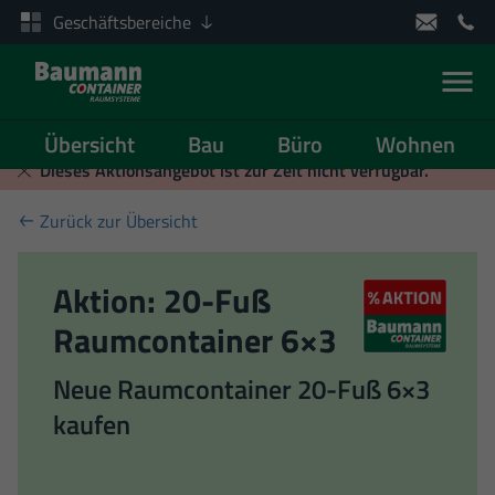
Geschäftsbereiche
Men
Übersicht
Bau
Büro
Wohnen
Zum Inhalt springen
Dieses Aktionsangebot ist zur Zeit nicht verfügbar.
Zurück zur Übersicht
Aktion: 20-Fuß
Raumcontainer 6×3
Neue Raumcontainer 20-Fuß 6×3
kaufen