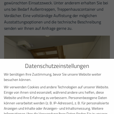
gewünschten Einsatzzweck. Unter anderem erhalten Sie bei
uns bei Bedarf Außentreppen, Treppenhauscontainer und
Vordächer. Eine vollständige Auflistung der möglichen
Ausstattungsoptionen und die technische Beschreibung
senden wir Ihnen auf Anfrage gerne zu.
Datenschutzeinstellungen
Wir benötigen Ihre Zustimmung, bevor Sie unsere Website weiter
besuchen können.
Wir verwenden Cookies und andere Technologien auf unserer Website.
Einige von ihnen sind essenziell, während andere uns helfen, diese
Website und Ihre Erfahrung zu verbessern.
Personenbezogene Daten
können verarbeitet werden (z. B. IP-Adressen), z. B. für personalisierte
Anzeigen und Inhalte oder Anzeigen- und Inhaltsmessung.
Weitere
Informationen über die Verwendung Ihrer Daten finden Sie in unserer