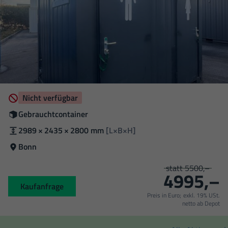
Verfügbarkeit
Nicht verfügbar
Zustand
Gebrauchtcontainer
Außenmaße
2989 × 2435 × 2800 mm
[L×B×H]
Standort
Bonn
statt 5500,–
4995,–
Kaufanfrage
Preis in Euro;
exkl. 19% USt.
netto ab Depot