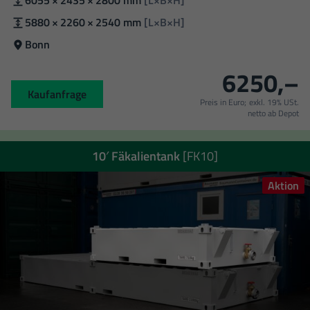
Innenmaße:
5880 × 2260 × 2540 mm
[L×B×H]
Standort
Bonn
6250,–
Kaufanfrage
Preis in Euro;
exkl. 19% USt.
netto ab Depot
10′ Fäkalientank
[FK10]
Aktion