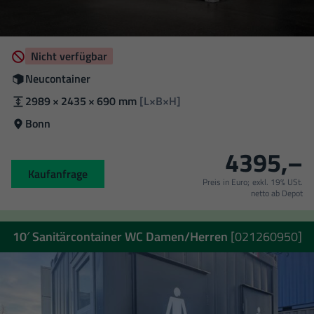
Verfügbarkeit
Nicht verfügbar
Zustand
Neucontainer
Außenmaße
2989 × 2435 × 690 mm
[L×B×H]
Standort
Bonn
4395,–
Kaufanfrage
Preis in Euro;
exkl. 19% USt.
netto ab Depot
10′ Sanitärcontainer WC Damen/Herren
[021260950]