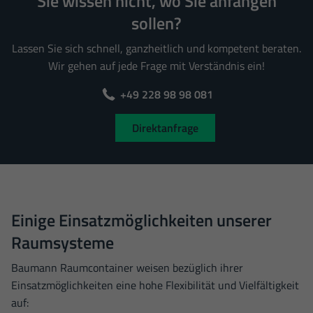
Sie wissen nicht, wo Sie anfangen
uns zu verstehen, wie unsere Besucher unsere Website nutzen.
sollen?
Cookie-Informationen anzeigen
Lassen Sie sich schnell, ganzheitlich und kompetent beraten.
Datenschutzerklärung
Impressum
Wir gehen auf jede Frage mit Verständnis ein!
+49 228 98 98 081
Direktanfrage
Einige Einsatzmöglichkeiten unserer
Raumsysteme
Baumann Raumcontainer weisen bezüglich ihrer
Einsatzmöglichkeiten eine hohe Flexibilität und Vielfältigkeit
auf: