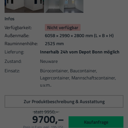
Infos
Verfügbarkeit:
Nicht verfügbar
Außen­maße:
6058 × 2990 × 2800 mm
(L × B × H)
Raum­innen­höhe:
2525 mm
Lieferung:
Innerhalb 24h vom Depot Bonn möglich
Zustand:
Neuware
Einsatz:
Bürocontainer, Baucontainer,
Lagercontainer, Mannschaftscontainer,
u.v.m..
Zur Produktbeschreibung & Ausstattung
statt 9950,–
9700,–
Kaufanfrage
Preis in Euro;
exkl. 19% USt.