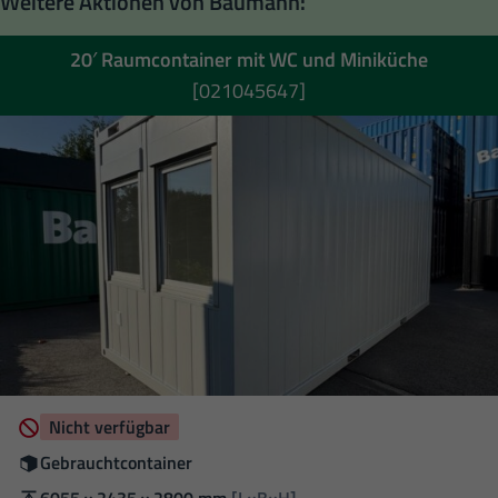
Weitere Aktionen von Baumann:
20′ Raumcontainer mit WC und Miniküche
[021045647]
Verfügbarkeit
Nicht verfügbar
Zustand
Gebrauchtcontainer
Außenmaße
6055 × 2435 × 2800 mm
[L×B×H]