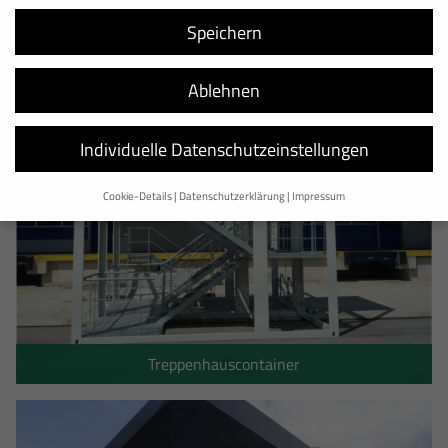
Speichern
Ablehnen
Individuelle Datenschutzeinstellungen
Cookie-Details
Datenschutzerklärung
Impressum
Datenschutzeinstellungen
Wir verwenden Cookies und andere Technologien auf unserer Website.
Einige von ihnen sind essenziell, während andere uns helfen, diese
Website und Ihre Erfahrung zu verbessern.
Personenbezogene Daten
können verarbeitet werden (z. B. IP-Adressen), z. B. für personalisierte
Anzeigen und Inhalte oder Anzeigen- und Inhaltsmessung.
Weitere
Informationen über die Verwendung Ihrer Daten finden Sie in unserer
Treppenhauscontainer
Datenschutzerklärung
.
Hier finden Sie eine Übersicht über alle verwendeten Cookies. Sie
können Ihre Einwilligung zu ganzen Kategorien geben oder sich weitere
Informationen anzeigen lassen und so nur bestimmte Cookies