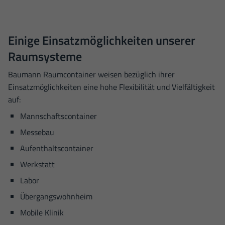
Inhalte von Videoplattformen und Social-Media-Plattformen werden
standardmäßig blockiert. Wenn Cookies von externen Medien akzeptiert werden,
bedarf der Zugriff auf diese Inhalte keiner manuellen Einwilligung mehr.
Einige Einsatzmöglichkeiten unserer
Cookie-Informationen anzeigen
Raumsysteme
Sta
Statistiken (6)
Baumann Raumcontainer weisen bezüglich ihrer
Statistik Cookies erfassen Informationen anonym. Diese Informationen helfen
Einsatzmöglichkeiten eine hohe Flexibilität und Vielfältigkeit
uns zu verstehen, wie unsere Besucher unsere Website nutzen.
auf:
Cookie-Informationen anzeigen
Mannschaftscontainer
Datenschutzerklärung
Impressum
Messebau
Aufenthaltscontainer
Werkstatt
Labor
Übergangswohnheim
Mobile Klinik