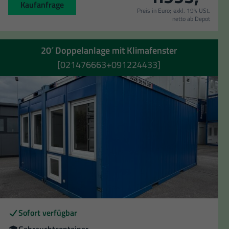
Kaufanfrage
Preis in Euro;
exkl. 19% USt.
netto ab Depot
20′ Doppelanlage mit Klimafenster
[021476663+091224433]
Verfügbarkeit
Sofort verfügbar