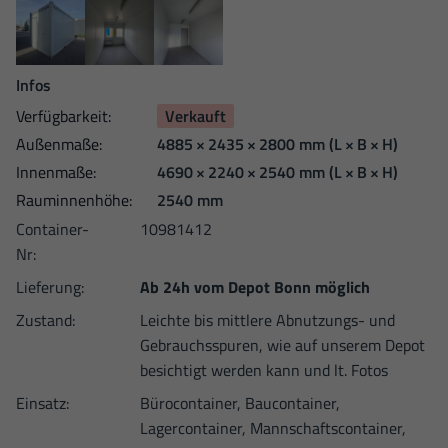
Infos
Verfügbarkeit:
Verkauft
Außen­maße:
4885 × 2435 × 2800 mm
(L × B × H)
Innen­maße:
4690 × 2240 × 2540 mm
(L × B × H)
Raum­innen­höhe:
2540 mm
Container-
10981412
Nr:
Lieferung:
Ab 24h vom Depot Bonn möglich
Zustand:
Leichte bis mittlere Abnutzungs- und
Gebrauchsspuren, wie auf unserem Depot
besichtigt werden kann und lt. Fotos
Einsatz:
Bürocontainer, Baucontainer,
Lagercontainer, Mannschaftscontainer,