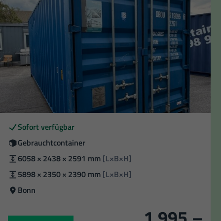
Verfügbarkeit
Sofort verfügbar
Zustand
Gebrauchtcontainer
Außenmaße
6058 × 2438 × 2591 mm
[L×B×H]
Innenmaße:
5898 × 2350 × 2390 mm
[L×B×H]
Standort
Bonn
1.995,–