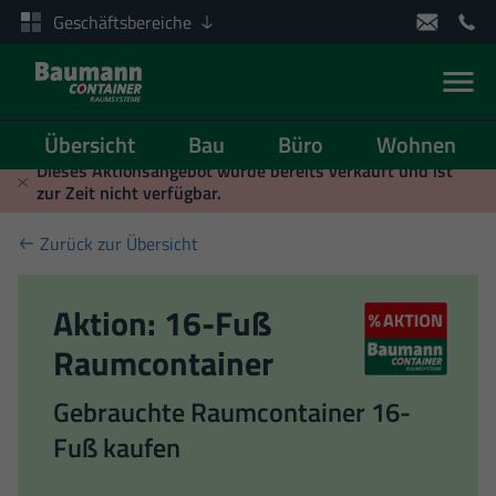
Geschäftsbereiche
Men
Übersicht
Bau
Büro
Wohnen
Zum Inhalt springen
Dieses Aktionsangebot wurde bereits verkauft und ist
zur Zeit nicht verfügbar.
Zurück zur Übersicht
Aktion: 16-Fuß
Raumcontainer
Gebrauchte Raumcontainer 16-
Fuß kaufen