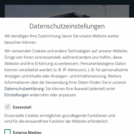
Datenschutzeinstellungen
Wir benötigen Ihre Zustimmung, bevor Sie unsere Website weiter
besuchen können.
Wir verwenden Cookies und andere Technologien auf unserer Website.
Einige von ihnen sind essenziell, während andere uns helfen, diese
Website und Ihre Erfahrung zu verbessern.
Personenbezogene Daten
Hauptdepot Bonn
können verarbeitet werden (z. B. IP-Adressen), z. B. für personalisierte
Anzeigen und Inhalte oder Anzeigen- und Inhaltsmessung.
Weitere
BAUMANN CONTAINER RAUMSYSTEME
Informationen über die Verwendung Ihrer Daten finden Sie in unserer
Datenschutzerklärung
.
Sie können Ihre Auswahl jederzeit unter
Ernst-Robert-Curtius-Straße 4
Einstellungen
widerrufen oder anpassen.
53117
Bonn
Datenschutzeinstellungen
+49 228 98 98 081
Essenziell
info@baumanncontainer.de
Essenzielle Cookies ermöglichen grundlegende Funktionen und
sind für die einwandfreie Funktion der Website erforderlich.
Externe Medien